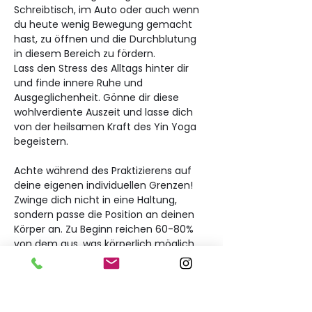
Schreibtisch, im Auto oder auch wenn 
du heute wenig Bewegung gemacht 
hast, zu öffnen und die Durchblutung 
in diesem Bereich zu fördern.
Lass den Stress des Alltags hinter dir 
und finde innere Ruhe und 
Ausgeglichenheit. Gönne dir diese 
wohlverdiente Auszeit und lasse dich 
von der heilsamen Kraft des Yin Yoga 
begeistern.
Achte während des Praktizierens auf 
deine eigenen individuellen Grenzen!
Zwinge dich nicht in eine Haltung, 
sondern passe die Position an deinen 
Körper an. Zu Beginn reichen 60-80% 
von dem aus, was körperlich möglich 
ist - gib deinem Körper die Zeit sich 
langsam zu öffnen.
Nutze gerne Hilfsmittel wie Decken, 
Pölster und Yogablöcke um deinen 