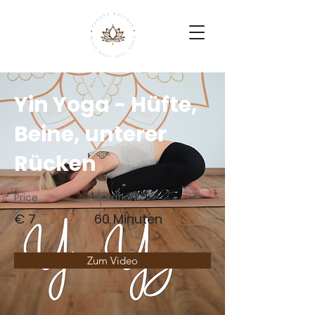
Yin Yoga - Hüfte,
Beine, unterer
Rücken
Price
Duration
€ 7
60 Minuten
Zum Video