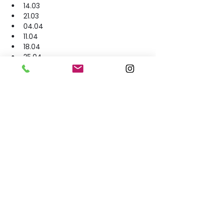
14.03
21.03
04.04
11.04
18.04
25.04
02.05
16.05
(Änderungen vorbehalten)
Ich freue mich auf dich!